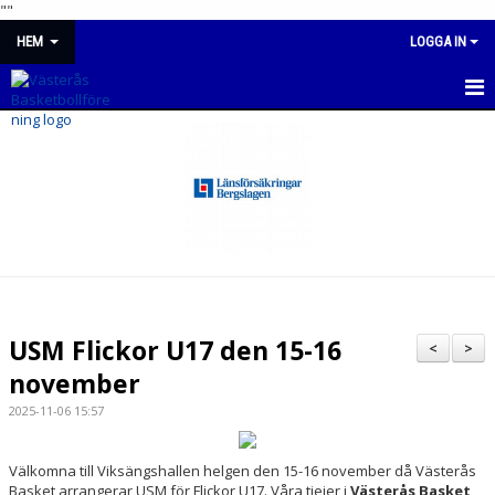
"
"
HEM
LOGGA IN
NYHETER
OM KLUBBEN
BÖRJA SPELA BASKET
AVGIFTER
KALENDER
USM Flickor U17 den 15-16
<
>
BILDGALLERI
november
2025-11-06 15:57
MATCHER
Välkomna till Viksängshallen helgen den 15-16 november då Västerås
Basket arrangerar USM för Flickor U17. Våra tjejer i
Västerås Basket