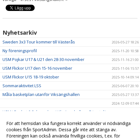
Nyhetsarkiv
Sweden 3x3 Tour kommer till Västerås
2026-05-27 18:26
Ny föreningsprofil
2025-11-20 10:58
USM Pojkar U17 & U21 den 28-30 november
2025-11-16 21:00
USM Flickor U17 den 15-16 november
2025-11-06 15:57
USM Flickor U15 18-19 oktober
2025-10-14 09:14
Sommaraktivitet LSS
2025-06-07 20:10
Måla basketplan utanför Viksängshallen
2025-05-27 13:37
2024-12-09 07:44
USM i Basket 6-8 december i Viksängshallen - Fri entré!
2024-11-29 07:33
USM i Basket 19-20 oktober i Viksängshallen – Fri entré!
2024-10-14 10:06
För att hemsidan ska fungera korrekt använder vi nödvändiga
SM-veckan 2024
cookies från SportAdmin. Dessa går inte att stänga av.
2024-05-16 09:38
Föreningen kan också använda frivilliga cookies, t.ex. för
Om Västerås Basket
2024-05-16 09:22