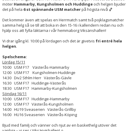
möter
Hammarby, Kungsholmen och Huddinge
och helgen bjuder
det på hela
6 st spännande USM matcher
på högsta nivå 🏀
Det kommer även att spelas en Herrmatch samt två pojklagsmatcher
samma helg så se till att boka in den 15-16 i kallendern redan nu och
hjälp oss att fylla läktarna i vår hemmaborg Viksänshallen!
Vi drar igång kl. 10:00 på lördagen och det är givetvis
fri entré hela
helgen
.
Spelschema:
Lördag 15/11
10:00 USM F17 Västerås-Hammarby
12:00 USM F17 Kungsholmen-Huddinge
14:30 Div2 Sthlm Herr Västerås-Gävle
16:30 USM F17 Huddinge-Västerås
18:30 USM F17 Hammarby-Kungsholmen
Söndag 16/11
10:00 USM F17 Huddinge-Hammarby
12:00 USM F17 Västerås-Kungsholmen
14:00 HU19 Sveaserien Västerås-Grillby
16:00 HU16 Sveaserien Västerås-Köping
Bjud med familj och vänner och njut av en baskethelg utöver det
vanliga – vi ses i Viksängshallen! ⭐