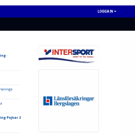
LOGGA IN
ing
-
 Haninge
ba
ing Pojkar 2