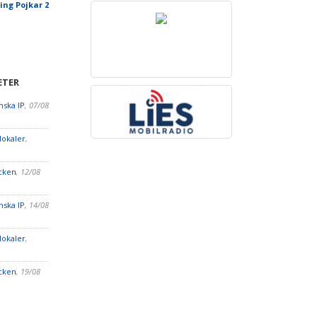
ing Pojkar 2
ETER
ska IP
, 07/08
lokaler
,
cken
, 12/08
ska IP
, 14/08
lokaler
,
cken
, 19/08