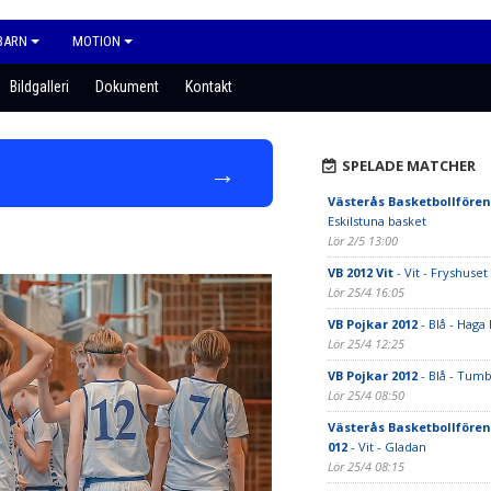
BARN
MOTION
Bildgalleri
Dokument
Kontakt
→
SPELADE MATCHER
Västerås Basketbollfören
Eskilstuna basket
Lör 2/5 13:00
VB 2012 Vit
- Vit - Fryshuset
Lör 25/4 16:05
VB Pojkar 2012
- Blå - Haga
Lör 25/4 12:25
VB Pojkar 2012
- Blå - Tum
Lör 25/4 08:50
Västerås Basketbollfören
012
- Vit - Gladan
Lör 25/4 08:15