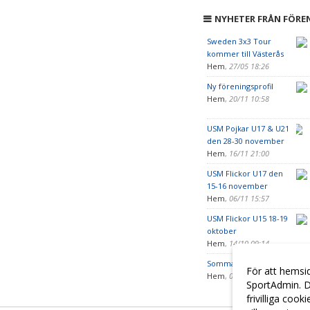
NYHETER FRÅN FÖRE
Sweden 3x3 Tour
kommer till Västerås
Hem
,
27/05 18:26
Ny föreningsprofil
Hem
,
20/11 10:58
USM Pojkar U17 & U21
den 28-30 november
Hem
,
16/11 21:00
USM Flickor U17 den
15-16 november
Hem
,
06/11 15:57
USM Flickor U15 18-19
oktober
Hem
,
14/10 09:14
Sommaraktivitet LSS
För att hemsi
Hem
,
07/06 20:10
SportAdmin. D
frivilliga cook