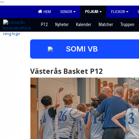
"
"
HEM
SENIOR
POJKAR
FLICKOR
P12
Nyheter
Kalender
Matcher
Truppen
SOMI VB
Västerås Basket P12