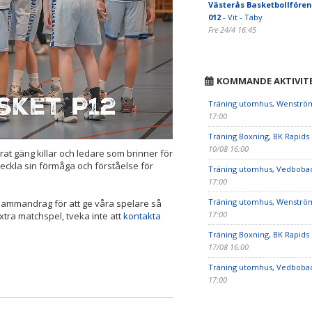
Västerås Basketbollfören
012
- Vit - Täby
Fre 24/4 16:45
KOMMANDE AKTIVIT
Träning utomhus, Wenström
17:00
Träning Boxning, BK Rapids 
10/08 16:00
rat gäng killar och ledare som brinner för
tveckla sin förmåga och förståelse för
Träning utomhus, Vedboba
17:00
Träning utomhus, Wenström
sammandrag för att ge våra spelare så
17:00
xtra matchspel, tveka inte att
kontakta
Träning Boxning, BK Rapids 
17/08 16:00
Träning utomhus, Vedboba
17:00