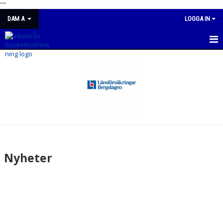
"
"
DAM A
LOGGA IN
DAM
NYHETER
KALENDER
MATCHER
TRUPPEN
Nyheter
BILDGALLERI
DOKUMENT
KONTAKT