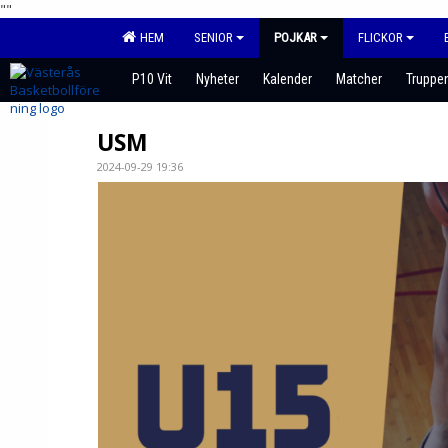
"
"
HEM
SENIOR
POJKAR
FLICKOR
P10 Vit
Nyheter
Kalender
Matcher
Truppe
USM
2024-09-29 19:36