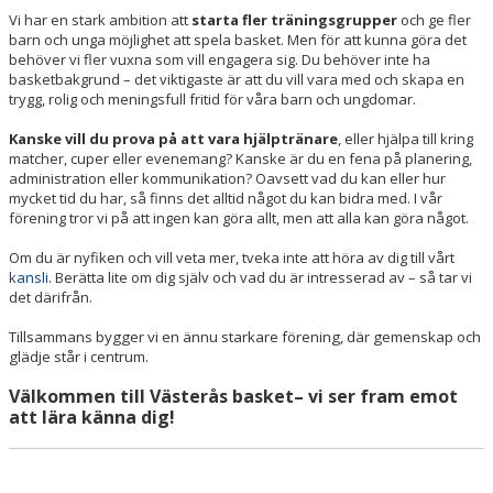
BÖRJA SPELA BASKET
Vi har en stark ambition att
starta fler träningsgrupper
och ge fler
barn och unga möjlighet att spela basket. Men för att kunna göra det
behöver vi fler vuxna som vill engagera sig. Du behöver inte ha
AVGIFTER
basketbakgrund – det viktigaste är att du vill vara med och skapa en
trygg, rolig och meningsfull fritid för våra barn och ungdomar.
KALENDER
Kanske vill du prova på att vara hjälptränare
, eller hjälpa till kring
matcher, cuper eller evenemang? Kanske är du en fena på planering,
BILDGALLERI
administration eller kommunikation? Oavsett vad du kan eller hur
mycket tid du har, så finns det alltid något du kan bidra med. I vår
MATCHER
förening tror vi på att ingen kan göra allt, men att alla kan göra något.
Om du är nyfiken och vill veta mer, tveka inte att höra av dig till vårt
kansli
. Berätta lite om dig själv och vad du är intresserad av – så tar vi
det därifrån.
Tillsammans bygger vi en ännu starkare förening, där gemenskap och
glädje står i centrum.
Välkommen till Västerås basket– vi ser fram emot
att lära känna dig!