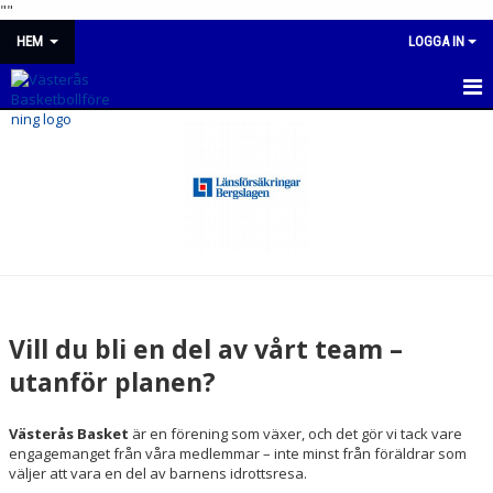
"
"
HEM
LOGGA IN
NYHETER
OM KLUBBEN
VÅRA LAG/TRÄNARE
VÅRA STADGAR
KONTAKT
Vill du bli en del av vårt team –
BLI EN DEL AV VÅRT TEAM – UTANFÖR PLANEN
utanför planen?
DOKUMENT
Västerås Basket
är en förening som växer, och det gör vi tack vare
engagemanget från våra medlemmar – inte minst från föräldrar som
STYRELSEN
väljer att vara en del av barnens idrottsresa.