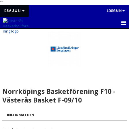
"
"
DAM A & U
LOGGA IN
DAM A & U
NYHETER
KALENDER
MATCHER
TRUPPEN
Norrköpings Basketförening F10 -
BILDGALLERI
Västerås Basket F-09/10
DOKUMENT
INFORMATION
KONTAKT