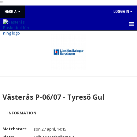
"
"
HERR A
LOGGA IN
HERR U
NYHETER
KALENDER
MATCHER
TRUPPEN
Västerås P-06/07 - Tyresö Gul
BILDGALLERI
INFORMATION
DOKUMENT
KONTAKT
Matchstart:
sön 27 april, 14:15