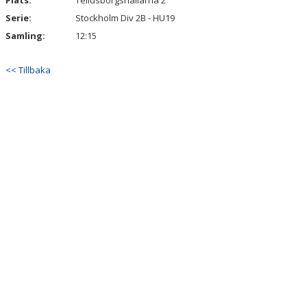
Plats:
Tellusborgshallarna 2
Serie:
Stockholm Div 2B - HU19
Samling:
12:15
<< Tillbaka