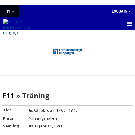
"
"
F11
LOGGA IN
F11
NYHETER
KALENDER
MATCHER
TRUPPEN
F11
» Träning
BILDGALLERI
Tid:
tis 03 februari, 17:00 - 18:15
DOKUMENT
Plats:
Viksängshallen
Samling:
tis 13 januari, 17:00
KONTAKT