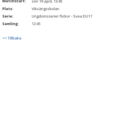
Matchstart:
sön 19 april, 13:45
Plats:
Viksängsskolan
Serie:
Ungdomsserier flickor - Svea DU17
Samling:
12:45
<< Tillbaka