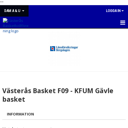
"
"
DAM A & U
LOGGA IN
DAM A & U
NYHETER
KALENDER
MATCHER
TRUPPEN
Västerås Basket F09 - KFUM Gävle
BILDGALLERI
basket
DOKUMENT
INFORMATION
KONTAKT