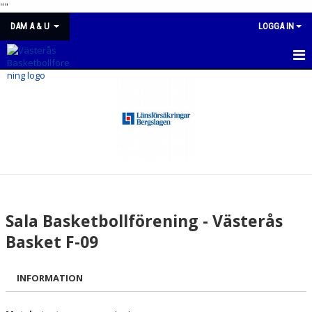
"
"
DAM A & U
LOGGA IN
DAM A & U
NYHETER
KALENDER
MATCHER
TRUPPEN
Sala Basketbollförening - Västerås
BILDGALLERI
Basket F-09
DOKUMENT
INFORMATION
KONTAKT