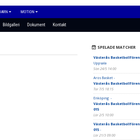
BARN
MOTION
Bildgalleri
Dokument
Kontakt
SPELADE MATCHER
Västerås Basketbollfören
Uppsala
Sön 24/5 14:00
Aros Basket -
Västerås Basketbollfören
Tor 7/5 18:15
Enköping -
Västerås Basketbollfören
015
Lör 2/5 10:00
Västerås Basketbollfören
015
-
Lör 21/3 09:00